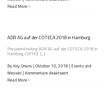
SCANPACK
Read More
GOETHEBURG
–
Trade
Show
ADR AG auf der COTECA 2018 in Hamburg
Pressemitteilung ADR AG auf der COTECA 2018 in
Hamburg COFFEE [...]
By
Koy Orians
|
Oktober 10, 2018
|
Events und
für
Messen
|
Kommentare deaktiviert
ADR
Read More
AG
auf
der
COTECA