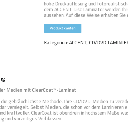
hohe Druckauflösung und fotorealistisch
dem ACCENT Disc Laminator werden Ihre
aussehen. Auf diese Weise erhalten Sie e
Produkt kaufen
Kategorien:
ACCENT
,
CD/DVD LAMINIE
ng
der Medien mit ClearCoat™-Laminat
t die gebräuchlichste Methode, Ihre CD/DVD-Medien zu vered
lar versiegelt. Selbst Medien, die schon vor dem Laminieren e
und kraftvoller. ClearCoat ist obendrein in höchstem Maße w
g und vorzeitiges Verblassen.