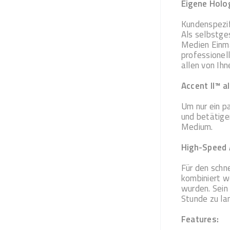
Eigene Holo
Kundenspezif
Als selbstge
Medien Einma
professionel
allen von Ih
Accent II™ a
Um nur ein p
und betätige
Medium.
High-Speed 
Für den schn
kombiniert w
wurden. Sein
Stunde zu la
Features: