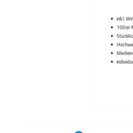
inkl. W
100er M
Stückko
Hochwer
Medien 
individ