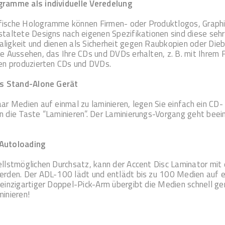
gramme als individuelle Veredelung
ische Hologramme können Firmen- oder Produktlogos, Graphi
staltete Designs nach eigenen Spezifikationen sind diese sehr 
ligkeit und dienen als Sicherheit gegen Raubkopien oder Dieb
le Aussehen, das Ihre CDs und DVDs erhalten, z. B. mit Ihrem
nen produzierten CDs und DVDs.
ls Stand-Alone Gerät
aar Medien auf einmal zu laminieren, legen Sie einfach ein C
n die Taste “Laminieren”. Der Laminierungs-Vorgang geht beei
Autoloading
ellstmöglichen Durchsatz, kann der Accent Disc Laminator m
erden. Der ADL-100 lädt und entlädt bis zu 100 Medien auf ei
 einzigartiger Doppel-Pick-Arm übergibt die Medien schnell 
minieren!