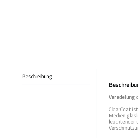
Beschreibung
Beschreibu
Veredelung 
ClearCoat is
Medien glask
leuchtender 
Verschmutzun