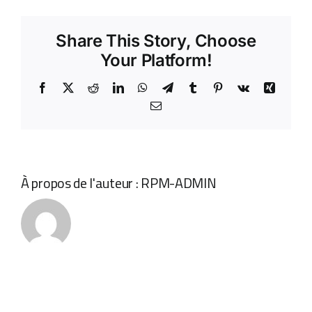
besuchte
Share This Story, Choose
ADR
Your Platform!
Facebook
X
Reddit
LinkedIn
WhatsApp
Telegram
Tumblr
Pinterest
Vk
Xing
Email
À propos de l'auteur :
RPM-ADMIN