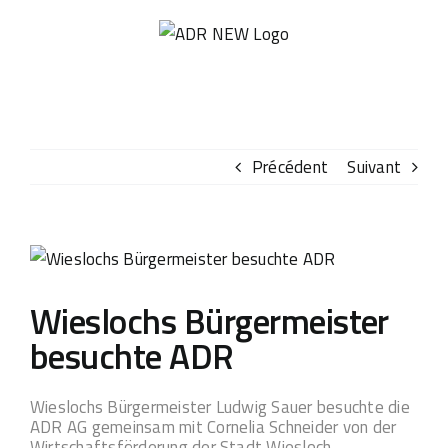
Passer
au
contenu
Précédent
Suivant
Voir
l'image
Wieslochs Bürgermeister
agrandie
besuchte ADR
Wieslochs Bürgermeister Ludwig Sauer besuchte die
ADR AG gemeinsam mit Cornelia Schneider von der
Wirtschaftsförderung der Stadt Wiesloch.