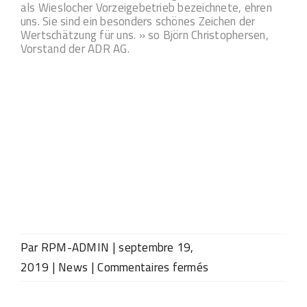
als Wieslocher Vorzeigebetrieb bezeichnete, ehren
uns. Sie sind ein besonders schönes Zeichen der
Wertschätzung für uns. » so Björn Christophersen,
Vorstand der ADR AG.
Par
RPM-ADMIN
|
septembre 19,
sur
2019
|
News
|
Commentaires fermés
Wieslochs
Bürgermeister