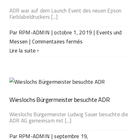
ADR
AG
ADR war auf dem Launch Event des neuen Epson
Farblabeldruckers [...]
prés
sur
Par
RPM-ADMIN
|
octobre 1, 2019
|
Events und
trois
sur
Messen
|
Commentaires fermés
salon
ADR
Lire la suite
inter
in
Hamburg
beim
Epson
Launch
Wieslochs Bürgermeister besuchte ADR
Event
Wieslochs Bürgermeister Ludwig Sauer besuchte die
ADR AG gemeinsam mit [...]
Par
RPM-ADMIN
|
septembre 19,