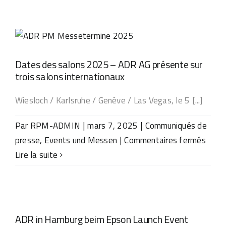
–
La
nouvelle
génération
Dates des salons 2025 – ADR AG présente sur
d’étiquetage
trois salons internationaux
de
Wiesloch / Karlsruhe / Genève / Las Vegas, le 5 [...]
bouteilles
Par
RPM-ADMIN
|
mars 7, 2025
|
Communiqués de
sur
presse
,
Events und Messen
|
Commentaires fermés
Date
Lire la suite
des
salon
2025
–
ADR in Hamburg beim Epson Launch Event