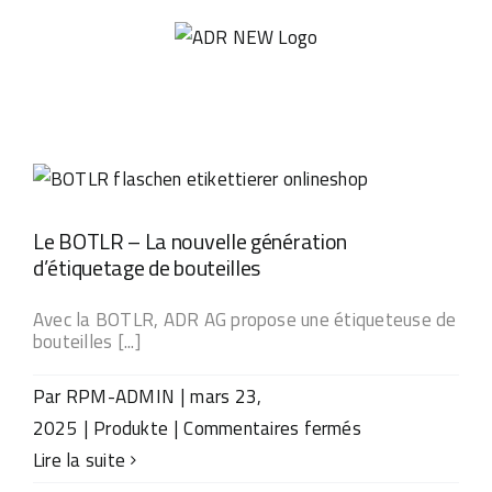
Passer
au
contenu
Le BOTLR – La nouvelle génération
d’étiquetage de bouteilles
Avec la BOTLR, ADR AG propose une étiqueteuse de
bouteilles [...]
Par
RPM-ADMIN
|
mars 23,
sur
2025
|
Produkte
|
Commentaires fermés
Le
Lire la suite
BOTLR