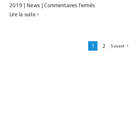
sur
2019
|
News
|
Commentaires fermés
Wieslochs
Lire la suite
Bürgermeister
besuchte
ADR
1
2
Suivant