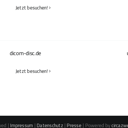
Jetzt besuchen!
dicom-disc.de
Jetzt besuchen!
ved |
Impressum
|
Datenschutz
|
Presse
| Powered by
circazw