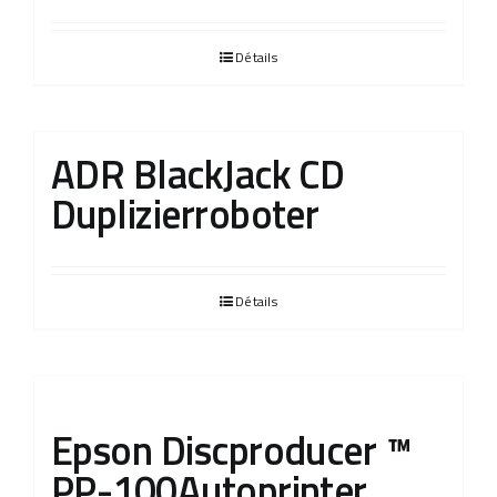
Détails
ADR BlackJack CD
Duplizierroboter
Détails
Epson Discproducer ™
PP-100Autoprinter