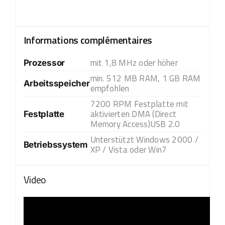
Informations complémentaires
mit 1,8 MHz oder höher
Prozessor
min. 512 MB RAM, 1 GB RAM
Arbeitsspeicher
empfohlen
7200 RPM Festplatte mit
aktivierten DMA (Direct
Festplatte
Memory Access)USB 2.0
Unterstützt Windows 2000 /
Betriebssystem
XP / Vista oder Win7
Video